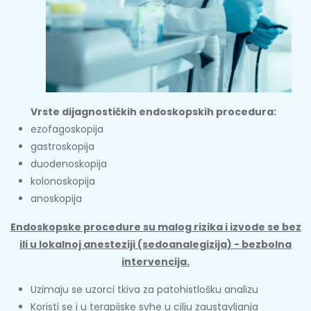
Vrste dijagnostičkih endoskopskih procedura:
ezofagoskopija
gastroskopija
duodenoskopija
kolonoskopija
anoskopija
Endoskopske procedure su malog rizika i izvode se bez
ili u lokalnoj anesteziji (sedoanalegizija) - bezbolna
intervencija.
Uzimaju se uzorci tkiva za patohistlošku analizu
Koristi se i u terapijske svhe u cilju zaustavljanja