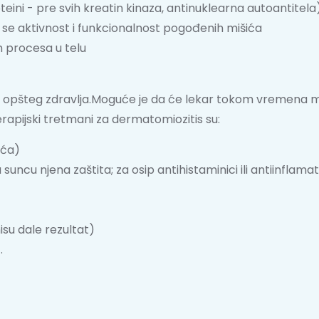
teini - pre svih kreatin kinaza, antinuklearna autoantitela
se aktivnost i funkcionalnost pogođenih mišića
h procesa u telu
i opšteg zdravlja.Moguće je da će lekar tokom vremena men
apijski tretmani za dermatomiozitis su:
ića)
 suncu njena zaštita; za osip antihistaminici ili antiinfla
isu dale rezultat)
.