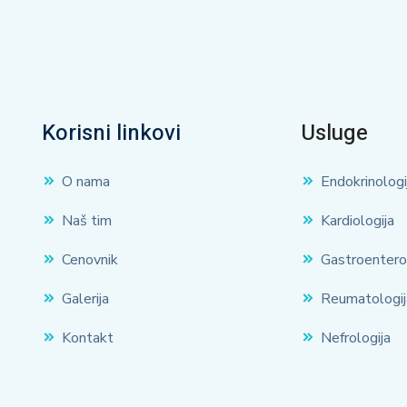
Korisni linkovi
Usluge
O nama
Endokrinologi
Naš tim
Kardiologija
Cenovnik
Gastroentero
Galerija
Reumatologij
Kontakt
Nefrologija