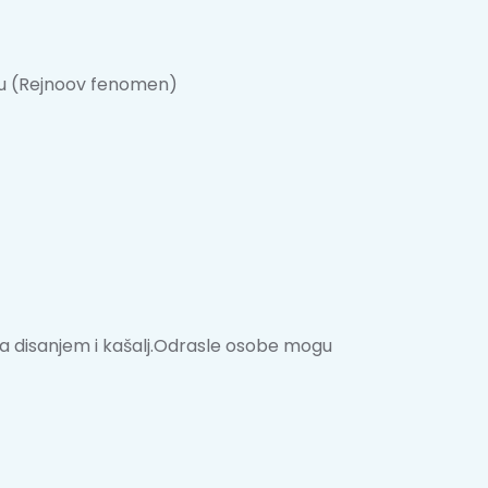
reju (Rejnoov fenomen)
 sa disanjem i kašalj.Odrasle osobe mogu