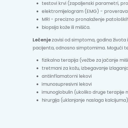
testovi krvi (zapaljenski parametri, pro
elektromijelogram (EMG) - proverava 
MRI - precizno pronalaženje patološki
biopsija kože ili mišića.
Lečenje
zavisi od simptoma, godina života 
pacijenta, odnosno simptomima. Mogući ter
fizikalna terapija (vežbe za jačanje miš
tretmani za kožu, izbegavanje izlaganja
antiinflamatorni lekovi
imunosupresivni lekovi
imunoglobulin (ukoliko druge terapije n
hirurgija (uklanjanje naslaga kalcijuma)