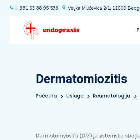
+ 381 63 88 95 533
Veljka Milićevića 2/1, 11000 Beog
P
Dermatomiozitis
Početna
Usluge
Reumatologija
Dermatomyositis (DM) je sistemsko oboljen