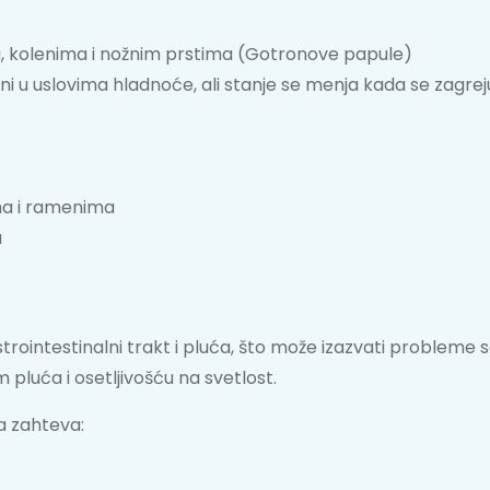
a, kolenima i nožnim prstima (Gotronove papule)
bolni u uslovima hladnoće, ali stanje se menja kada se zag
ima i ramenima
a
astrointestinalni trakt i pluća, što može izazvati probleme
pluća i osetljivošću na svetlost.
a zahteva: