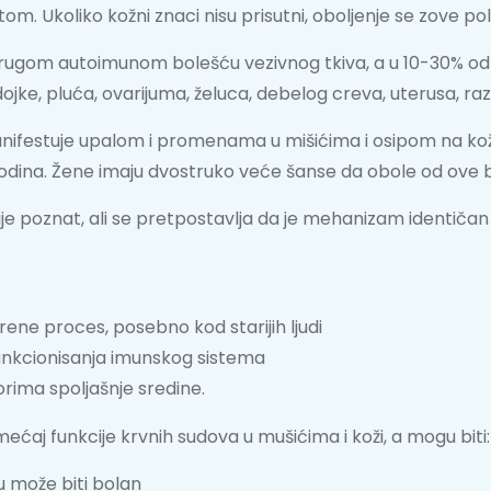
m. Ukoliko kožni znaci nisu prisutni, oboljenje se zove poli
rugom autoimunom bolešću vezivnog tkiva, a u 10-30% odr
ke, pluća, ovarijuma, želuca, debelog creva, uterusa, razli
ifestuje upalom i promenama u mišićima i osipom na koži. M
odina. Žene imaju dvostruko veće šanse da obole od ove 
ije poznat, ali se pretpostavlja da je mehanizam identičan 
ne proces, posebno kod starijih ljudi
nkcionisanja imunskog sistema
ktorima spoljašnje sredine.
ćaj funkcije krvnih sudova u mušićima i koži, a mogu biti:
cu može biti bolan