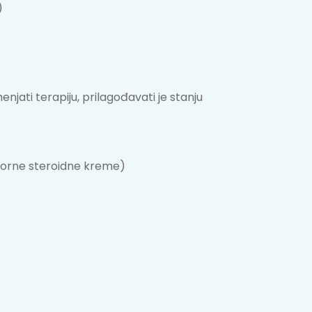
)
jati terapiju, prilagođavati je stanju
matorne steroidne kreme)