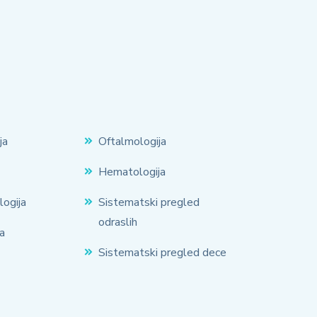
ja
Oftalmologija
Hematologija
logija
Sistematski pregled
odraslih
a
Sistematski pregled dece