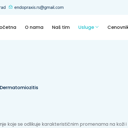
rad
endopraxis.rs@gmail.com
očetna
O nama
Naš tim
Usluge
Cenovni
Dermatomiozitis
je koje se odlikuje karakterističnim promenama na koži 