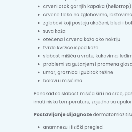
crveni otok gornjih kapaka (heliotrop)
crvene fleke na zglobovima, laktovim
zglobovi koji postaju ukočeni, bledi i 
suva koža
otečena i crvena koža oko noktiju
tvrde kvržice ispod kože
slabost mišića u vratu, kukovima, leđ
problemi sa gutanjem i promena glas
umor, groznica i gubitak težine
bolovi u mišićima
Ponekad se slabost mišića širi i na srce, g
imati nisku temperaturu, zajedno sa upalom 
Postavljanje dijagnoze
dermatomiozitis
anamnezu i fizički pregled.