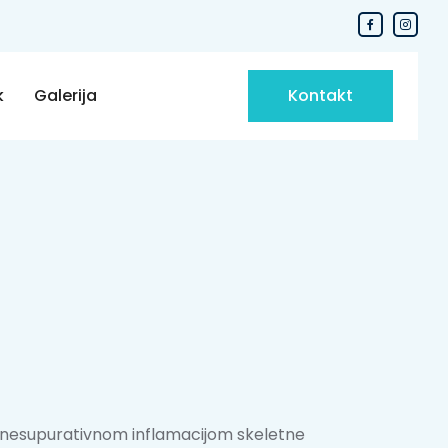
k
Galerija
Kontakt
i nesupurativnom inflamacijom skeletne