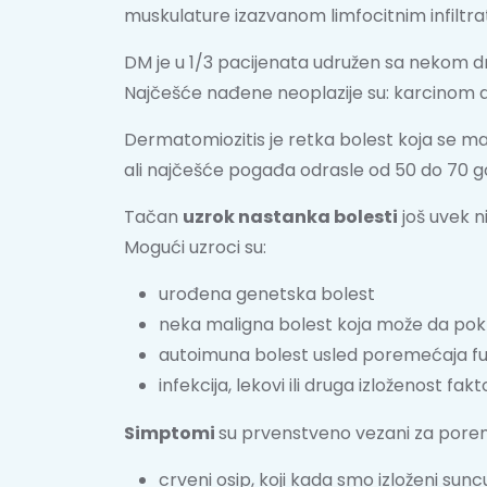
muskulature izazvanom limfocitnim infiltrato
DM je u 1/3 pacijenata udružen sa nekom d
Najčešće nađene neoplazije su: karcinom doj
Dermatomiozitis je retka bolest koja se man
ali najčešće pogađa odrasle od 50 do 70 g
Tačan
uzrok nastanka bolesti
još uvek n
Mogući uzroci su:
urođena genetska bolest
neka maligna bolest koja može da pokre
autoimuna bolest usled poremećaja fu
infekcija, lekovi ili druga izloženost fa
Simptomi
su prvenstveno vezani za poreme
crveni osip, koji kada smo izloženi sun