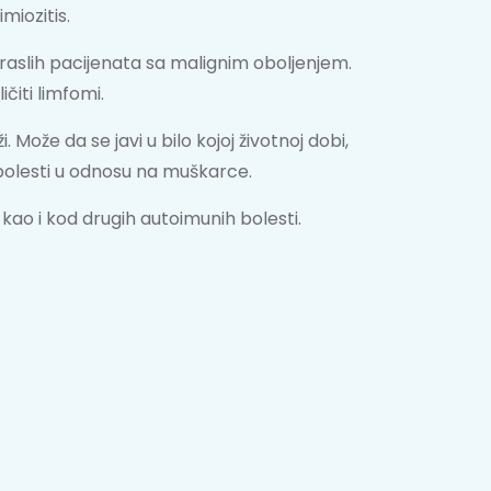
miozitis.
aslih pacijenata sa malignim oboljenjem.
čiti limfomi.
ože da se javi u bilo kojoj životnoj dobi,
bolesti u odnosu na muškarce.
kao i kod drugih autoimunih bolesti.