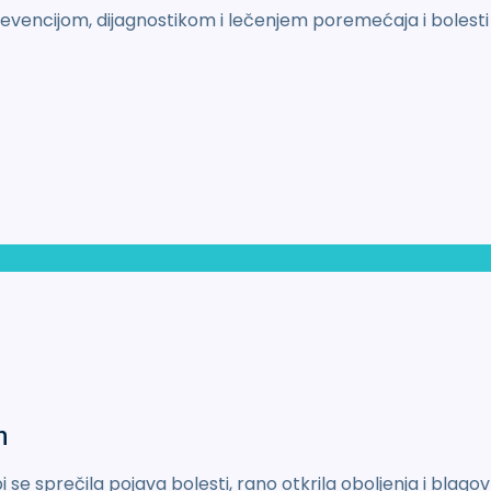
evencijom, dijagnostikom i lečenjem poremećaja i bolesti 
h
i se sprečila pojava bolesti, rano otkrila oboljenja i bl