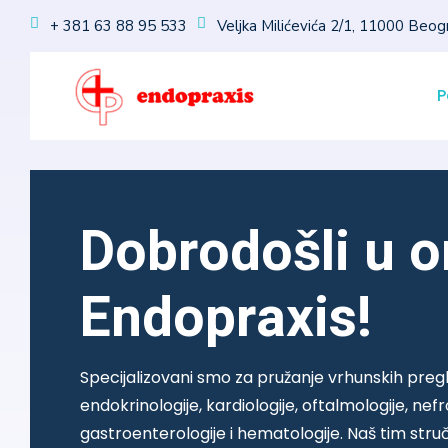
+ 381 63 88 95 533
Veljka Milićevića 2/1, 11000 Beog
P
Dobrodošli u o
Endopraxis!
Specijalizovani smo za pružanje vrhunskih pregl
endokrinologije, kardiologije, oftalmologije, nefr
gastroenterologije i hematologije. Naš tim st