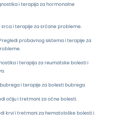
agnostika i terapija za hormonalne
i srca i terapije za srčane probleme.
Pregledi probavnog sistema i terapije za
probleme.
ostika i terapija za reumatske bolesti i
a.
 bubrega i terapije za bolesti bubrega.
di očiju i tretmani za očne bolesti.
di krvi i tretmani za hematološke bolesti i