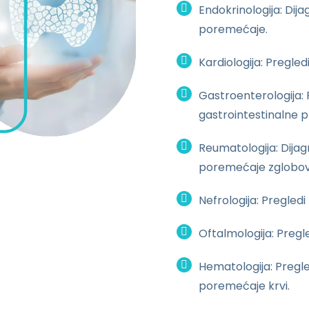
Endokrinologija: Dij
poremećaje.
Kardiologija: Pregled
Gastroenterologija: 
gastrointestinalne 
Reumatologija: Dijagn
poremećaje zglobov
Nefrologija: Pregledi
Oftalmologija: Pregle
Hematologija: Pregle
poremećaje krvi.