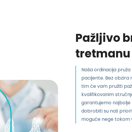
Pažljivo 
tretmanu
Naša ordinacija pruž
pacijente. Bez obzira
tim će vam pružiti pažl
kvalifikovanim struč
garantujemo najbolje r
dobrobiti su naš priori
moguće nege tokom 