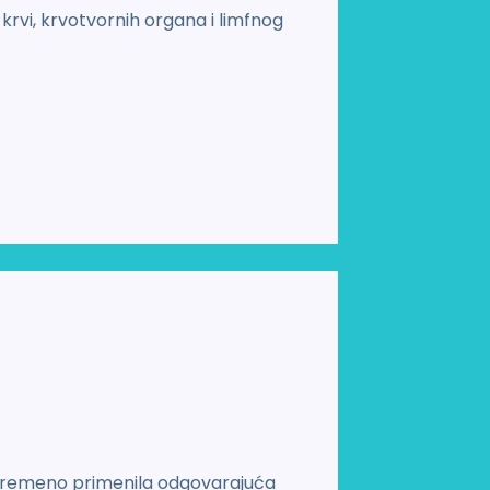
krvi, krvotvornih organa i limfnog
agovremeno primenila odgovarajuća