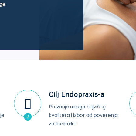
ge.
Cilj Endopraxis-a
Pružanje usluga najvišeg
je
kvaliteta i izbor od poverenja
2
za korisnike.