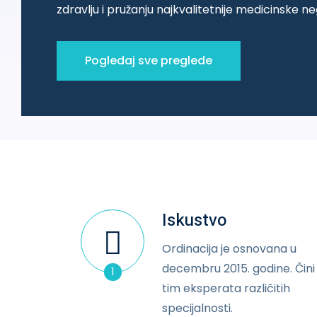
zdravlju i pružanju najkvalitetnije medicinske ne
Pogledaj sve preglede
Iskustvo
Ordinacija je osnovana u
decembru 2015. godine. Čini 
1
tim eksperata različitih
specijalnosti.