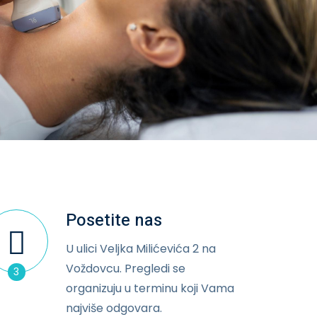
Posetite nas
U ulici Veljka Milićevića 2 na
Voždovcu. Pregledi se
3
organizuju u terminu koji Vama
najviše odgovara.