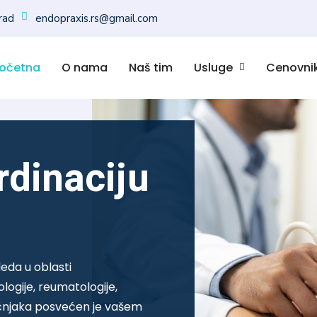
rad
endopraxis.rs@gmail.com
očetna
O nama
Naš tim
Usluge
Cenovni
rdinaciju
eda u oblasti
ologije, reumatologije,
ručnjaka posvećen je vašem