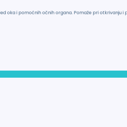
ed oka i pomoćnih očnih organa. Pomaže pri otkrivanju i p