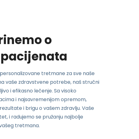
brinemo o
 pacijenata
a personalizovane tretmane za sve naše
 na vaše zdravstvene potrebe, naš stručni
jivo i efikasno lečenje. Sa visoko
njacima i najsavremenijom opremom,
ezultate i brigu o vašem zdravlju. Vaše
tet, i radujemo se pružanju najbolje
vašeg tretmana.